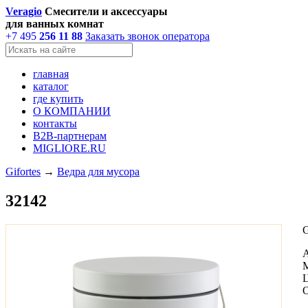
Veragio
Смесители и аксессуары
для ванных комнат
+7 495
256 11 88
Заказать звонок оператора
главная
каталог
где купить
О КОМПАНИИ
контакты
В2В-партнерам
MIGLIORE.RU
Gifortes
→
Ведра для мусора
32142
G
А
М
Ц
О