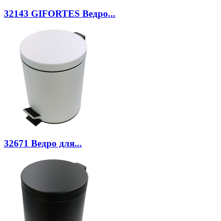
32143
GIFORTES Ведро...
32671
Ведро для...