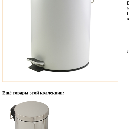
В
м
П
в
Д
Ещё товары этой коллекции: