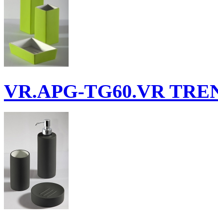
VR.APG-TG60.VR
TREN