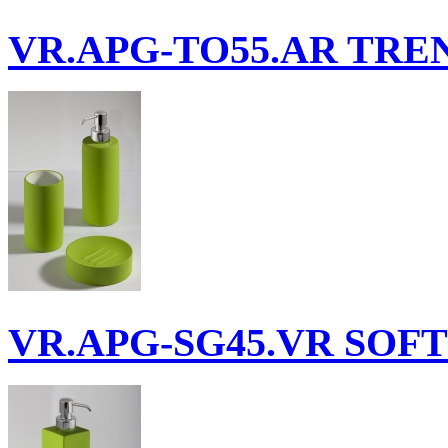
VR.APG-TO55.AR
TREN
VR.APG-SG45.VR
SOFTI