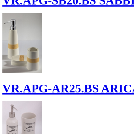
VR.APG-SB20.BS
SABBIA
VR.APG-AR25.BS
ARICA