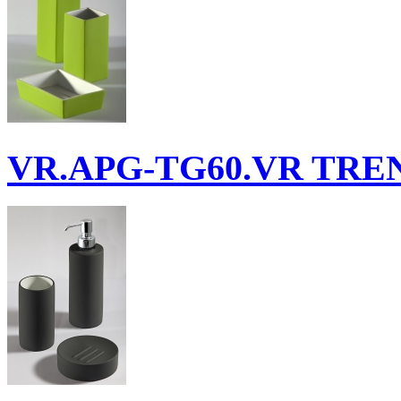
VR.APG-TG60.VR
TREN