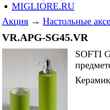
MIGLIORE.RU
Акция
→
Настольные акс
VR.APG-SG45.VR
SOFTI G
предмет
Керамик