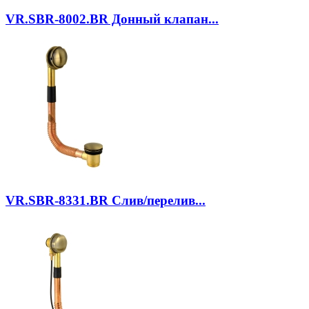
VR.SBR-8002.BR
Донный клапан...
VR.SBR-8331.BR
Слив/перелив...