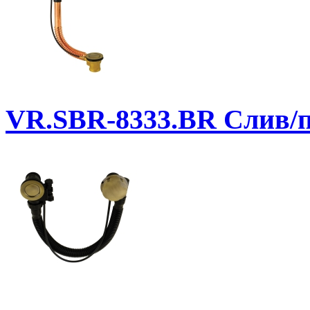
VR.SBR-8333.BR
Слив/п