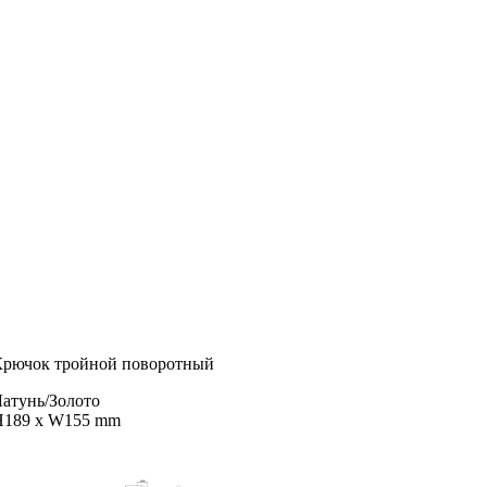
Крючок тройной поворотный
атунь/Золото
H189 x W155 mm